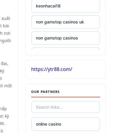
keonhacai18
 xuất
non gamstop casinos uk
i bài
nh nơi
non gamstop casinos
 người
£5 deposit casino UK
 đại,
https://ytr88.com/
casinos without UK license
 kỳ
ức
ơi một
best Irish online casino
OUR PARTNERS
tr88
 hấp
ực kỳ
kuwin
8K.
online casino
có