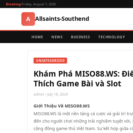
Breaking:
Friday, August 7, 2026
Allsaints-Southend
A
HOME
NEWS
BUSINESS
TECHNOLOGY
UNCATEGORIZED
Khám Phá MISO88.WS: Điể
Thích Game Bài và Slot
admin • July 18, 2024
Giới Thiệu Về MISO88.WS
MISO88.WS là một nền tảng cá cược và giải trí t
đến cho người chơi những trải nghiệm tuyệt vời
cộng đồng game thủ Việt Nam. Sự kết hợp giữa c