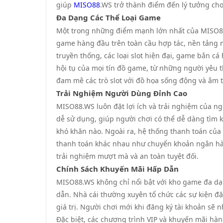
giúp
MISO88
.WS trở thành điểm đến lý tưởng cho
Đa Dạng Các Thể Loại Game
Một trong những điểm mạnh lớn nhất của MISO88.
game hàng đầu trên toàn cầu hợp tác, nền tảng 
truyền thống, các loại slot hiện đại, game bắn c
hội tụ của mọi tín đồ game, từ những người yêu t
đam mê các trò slot với đồ họa sống động và âm t
Trải Nghiệm Người Dùng Đỉnh Cao
MISO88.WS luôn đặt lợi ích và trải nghiệm của ng
dễ sử dụng, giúp người chơi có thể dễ dàng tìm k
khó khăn nào. Ngoài ra, hệ thống thanh toán của
thanh toán khác nhau như chuyển khoản ngân hàn
trải nghiệm mượt mà và an toàn tuyệt đối.
Chính Sách Khuyến Mãi Hấp Dẫn
MISO88.WS không chỉ nổi bật với kho game đa dạ
dẫn. Nhà cái thường xuyên tổ chức các sự kiện đặ
giá trị. Người chơi mới khi đăng ký tài khoản sẽ
Đặc biệt, các chương trình VIP và khuyến mãi hàn