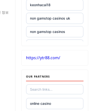
keonhacai18
전 정보
non gamstop casinos uk
non gamstop casinos
£5 deposit casino UK
https://ytr88.com/
casinos without UK license
best Irish online casino
OUR PARTNERS
tr88
kuwin
online casino