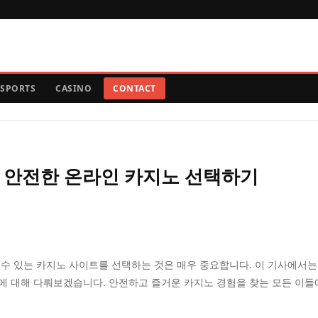
SPORTS
CASINO
CONTACT
 안전한 온라인 카지노 선택하기
수 있는 카지노 사이트를 선택하는 것은 매우 중요합니다. 이 기사에서는
에 대해 다뤄보겠습니다. 안전하고 즐거운 카지노 경험을 찾는 모든 이들