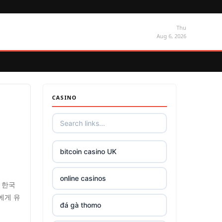
Thu
Aug 6, 2026
CASINO
bitcoin casino UK
online casinos
 한국
에게 유
đá gà thomo