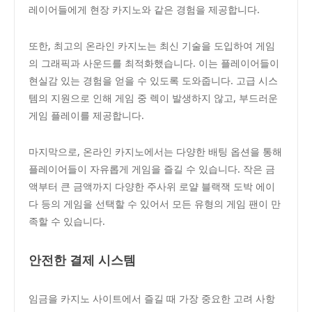
레이어들에게 현장 카지노와 같은 경험을 제공합니다.
또한, 최고의 온라인 카지노는 최신 기술을 도입하여 게임
의 그래픽과 사운드를 최적화했습니다. 이는 플레이어들이
현실감 있는 경험을 얻을 수 있도록 도와줍니다. 고급 시스
템의 지원으로 인해 게임 중 렉이 발생하지 않고, 부드러운
게임 플레이를 제공합니다.
마지막으로, 온라인 카지노에서는 다양한 배팅 옵션을 통해
플레이어들이 자유롭게 게임을 즐길 수 있습니다. 작은 금
액부터 큰 금액까지 다양한 주사위 로얄 블랙잭 도박 에이
다 등의 게임을 선택할 수 있어서 모든 유형의 게임 팬이 만
족할 수 있습니다.
안전한 결제 시스템
임금을 카지노 사이트에서 즐길 때 가장 중요한 고려 사항