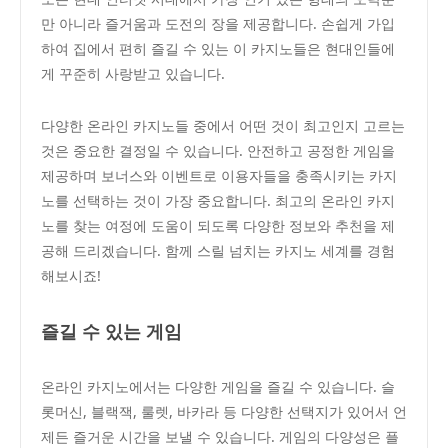
만 아니라 즐거움과 도전의 장을 제공합니다. 손쉽게 가입
하여 집에서 편히 즐길 수 있는 이 카지노들은 현대인들에
게 꾸준히 사랑받고 있습니다.
다양한 온라인 카지노들 중에서 어떤 것이 최고인지 고르는
것은 중요한 결정일 수 있습니다. 안전하고 공정한 게임을
제공하며 보너스와 이벤트로 이용자들을 충족시키는 카지
노를 선택하는 것이 가장 중요합니다. 최고의 온라인 카지
노를 찾는 여정에 도움이 되도록 다양한 정보와 추천을 제
공해 드리겠습니다. 함께 스릴 넘치는 카지노 세계를 경험
해보시죠!
즐길 수 있는 게임
온라인 카지노에서는 다양한 게임을 즐길 수 있습니다. 슬
롯머신, 블랙잭, 룰렛, 바카라 등 다양한 선택지가 있어서 언
제든 즐거운 시간을 보낼 수 있습니다. 게임의 다양성은 플