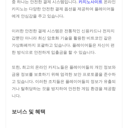
중 하나는 안전한 결제 시스템입니다.
카지노사이트
온라인
카지노는 다양한 안전한 결제 옵션을 제공하여 플레이어들
에게 안심감을 주고 있습니다.
이러한 안전한 결제 시스템은 전통적인 신용카드나 전자지
갑뿐만 아니라 최신 암호화 기술을 활용한 비트코인 같은
가상화폐까지 포괄하고 있습니다. 플레이어들은 자신이 편
한 방식으로 안전하게 입출금을 할 수 있습니다.
또한, 최고의 온라인 카지노들은 플레이어들의 개인 정보와
금융 정보를 보호하기 위해 엄격한 보안 프로토콜을 준수하
고 있습니다. 이러한 조치들은 플레이어들의 정보가 유출되
거나 탈취당하는 것을 방지하여 안전한 게임 환경을 제공합
니다.
보너스 및 혜택