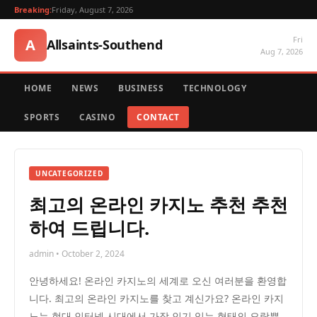
Breaking:
Friday, August 7, 2026
Fri
A
Allsaints-Southend
Aug 7, 2026
HOME
NEWS
BUSINESS
TECHNOLOGY
SPORTS
CASINO
CONTACT
UNCATEGORIZED
최고의 온라인 카지노 추천 추천
하여 드립니다.
admin • October 2, 2024
안녕하세요! 온라인 카지노의 세계로 오신 여러분을 환영합
니다. 최고의 온라인 카지노를 찾고 계신가요? 온라인 카지
노는 현대 인터넷 시대에서 가장 인기 있는 형태의 오락뿐