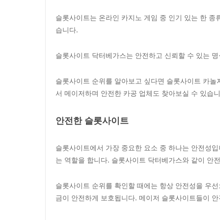
슬롯사이트는 온라인 카지노 게임 중 인기 있는 한 종
습니다.
슬롯사이트 닥터베가스는 안전하고 신뢰할 수 있는 명
슬롯사이트 순위를 알아보고 싶다면 슬롯사이트 카놀자
서 메이저하며 안전한 카공 업체도 찾아보실 수 있습니
안전한 슬롯사이트
슬롯사이트에서 가장 중요한 요소 중 하나는 안전성입
는 역할을 합니다. 슬롯사이트 닥터베가스와 같이 안전
슬롯사이트 순위를 확인할 때에는 항상 안전성을 우선
금이 안전하게 보호됩니다. 메이저 슬롯사이트들이 안