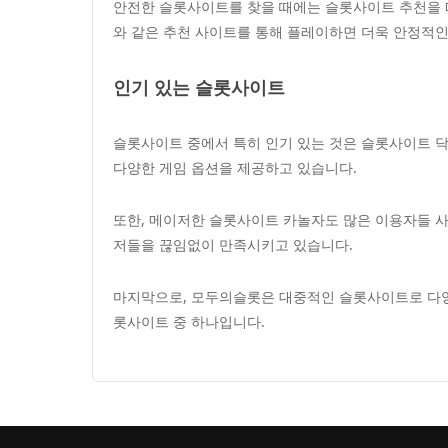
안전한 슬롯사이트를 찾을 때에는 슬롯사이트 추천을 
와 같은 추천 사이트를 통해 플레이하면 더욱 안정적인
인기 있는 슬롯사이트
슬롯사이트 중에서 특히 인기 있는 것은 슬롯사이트 
다양한 게임 옵션을 제공하고 있습니다.
또한, 메이저한 슬롯사이트 카놀자도 많은 이용자들 사
저들을 끊임없이 만족시키고 있습니다.
마지막으로, 모두의슬롯은 대중적인 슬롯사이트로 다양
롯사이트 중 하나입니다.