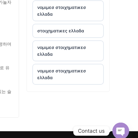
789win 9
 카놀자
νομιμεσ στοιχηματικεσ
ελλαδα
Crypto
στοιχηματικες ελλαδα
zowin
유명하며
νομιμεσ στοιχηματικεσ
casino utan spelpaus
ελλαδα
로 유
utländska casino
νομιμεσ στοιχηματικεσ
ελλαδα
casino utan svensk licens
있는 슬
νομιμεσ στοιχηματικεσ
casino utan svensk licens
ελλαδα
casino utan spelpaus
bästa casino utan svensk
licens
Contact us
casino utan svensk licens