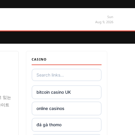
Sun
Aug 9, 2026
CASINO
bitcoin casino UK
고 있는
사이트
online casinos
đá gà thomo