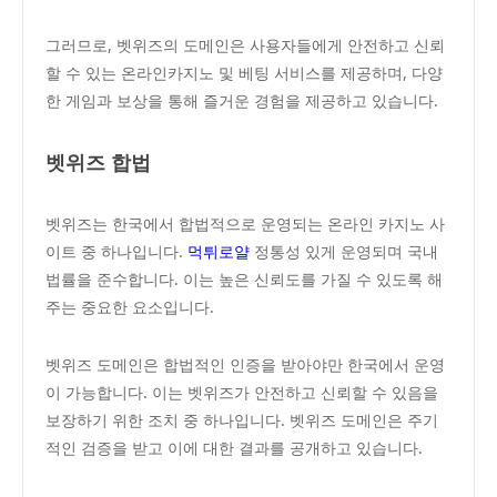
그러므로, 벳위즈의 도메인은 사용자들에게 안전하고 신뢰
할 수 있는 온라인카지노 및 베팅 서비스를 제공하며, 다양
한 게임과 보상을 통해 즐거운 경험을 제공하고 있습니다.
벳위즈 합법
벳위즈는 한국에서 합법적으로 운영되는 온라인 카지노 사
이트 중 하나입니다.
먹튀로얄
정통성 있게 운영되며 국내
법률을 준수합니다. 이는 높은 신뢰도를 가질 수 있도록 해
주는 중요한 요소입니다.
벳위즈 도메인은 합법적인 인증을 받아야만 한국에서 운영
이 가능합니다. 이는 벳위즈가 안전하고 신뢰할 수 있음을
보장하기 위한 조치 중 하나입니다. 벳위즈 도메인은 주기
적인 검증을 받고 이에 대한 결과를 공개하고 있습니다.