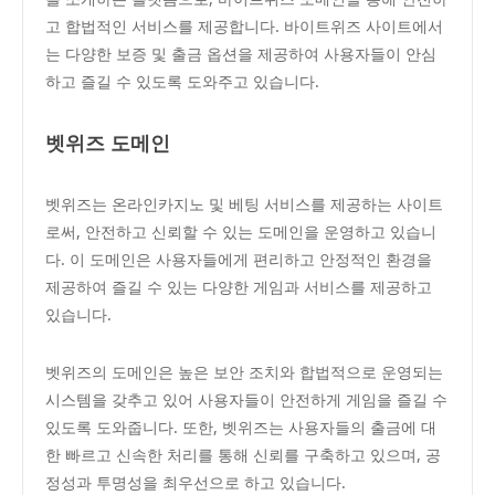
고 합법적인 서비스를 제공합니다. 바이트위즈 사이트에서
는 다양한 보증 및 출금 옵션을 제공하여 사용자들이 안심
하고 즐길 수 있도록 도와주고 있습니다.
벳위즈 도메인
벳위즈는 온라인카지노 및 베팅 서비스를 제공하는 사이트
로써, 안전하고 신뢰할 수 있는 도메인을 운영하고 있습니
다. 이 도메인은 사용자들에게 편리하고 안정적인 환경을
제공하여 즐길 수 있는 다양한 게임과 서비스를 제공하고
있습니다.
벳위즈의 도메인은 높은 보안 조치와 합법적으로 운영되는
시스템을 갖추고 있어 사용자들이 안전하게 게임을 즐길 수
있도록 도와줍니다. 또한, 벳위즈는 사용자들의 출금에 대
한 빠르고 신속한 처리를 통해 신뢰를 구축하고 있으며, 공
정성과 투명성을 최우선으로 하고 있습니다.